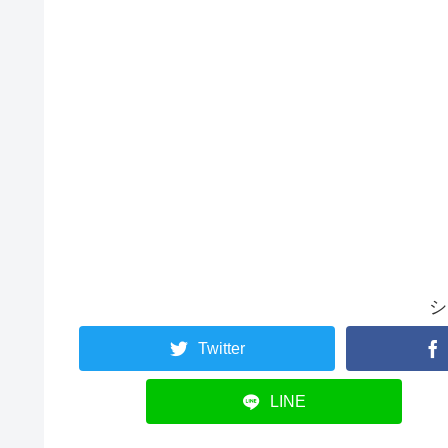
シ
Twitter
LINE