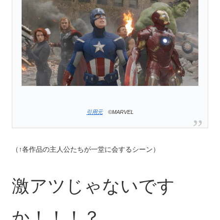
引用元
©MARVEL
（↑各作品の主人公たちが一堂に会するシーン）
激アツじゃないです
か！！！？