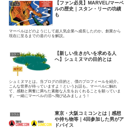
【ファン必見】MARVEL/マーベ
コラム
ルの歴史｜スタン・リーの功績
も
マーベルはどのようにして超人気企業へ成長したのか。創業から
現在に至るまでの道のりを解説。
【新しい生きがいを求める人
コラム
へ】シュミヌマの目的とは
シュミヌマとは。当ブログの目的と、僕のプロフィールを紹介。
こんな世界が待っていますよ！というお話も。マーベルに触れ
て、感動と興奮に満ちた素敵な人生をおくれることを願っていま
す。一緒にマーベルの沼へ飛び込みましょう！
東京・大阪コミコンとは｜感想
コラム
や持ち物等｜4回参加した男がア
ドバイス