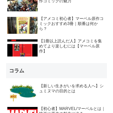
作コミックの魅力
【アメコミ初心者】マーベル原作コ
ミックおすすめ3冊｜順番は何か
ら？
【1冊以上読んだ人】アメコミを集
めてより楽しむには【マーベル原
作】
コラム
【新しい生きがいを求める人へ】シ
ュミヌマの目的とは
【初心者】MARVEL/マーベルとは｜