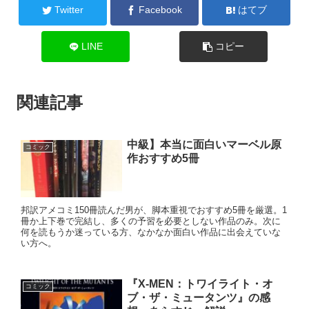
Twitter
Facebook
はてブ
LINE
コピー
関連記事
中級】本当に面白いマーベル原
コミック
作おすすめ5冊
邦訳アメコミ150冊読んだ男が、脚本重視でおすすめ5冊を厳選。1
冊か上下巻で完結し、多くの予習を必要としない作品のみ。次に
何を読もうか迷っている方、なかなか面白い作品に出会えていな
い方へ。
『X-MEN：トワイライト・オ
コミック
ブ・ザ・ミュータンツ』の感