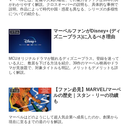
がわかりやすく解説。クロスオーバーの説明も、具体的な事例で
説明。作品によって時代や国・惑星も異なる、シリーズの多様性
についての紹介も。
マーベルファンがDisney+ (ディ
コラム
ズニープラス)に入るべき理由
MCUオリジナルドラマが観れるディズニープラス。登録を迷って
いる人に、敷居を下げる方法を紹介。39作のマーベル映画やドラ
マが見放題で、対象タイトルも明記。メリットもデメリットも詳
しく解説。
【ファン必見】MARVEL/マーベ
コラム
ルの歴史｜スタン・リーの功績
も
マーベルはどのようにして超人気企業へ成長したのか。創業から
現在に至るまでの道のりを解説。