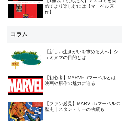
【1冊以上読んだ人】アメコミを集
めてより楽しむには【マーベル原
作】
コラム
【新しい生きがいを求める人へ】シ
ュミヌマの目的とは
【初心者】MARVEL/マーベルとは｜
映画や原作の魅力に迫る
【ファン必見】MARVEL/マーベルの
歴史｜スタン・リーの功績も