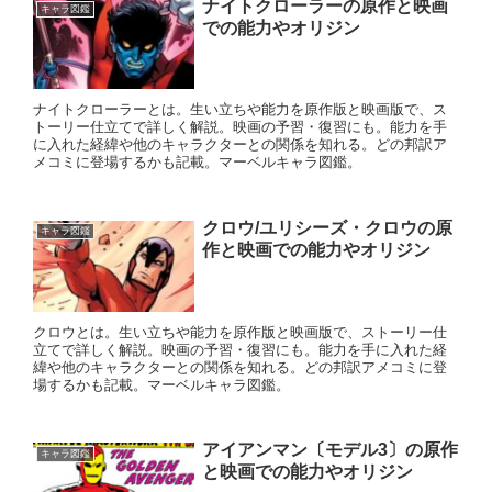
ナイトクローラーの原作と映画
キャラ図鑑
での能力やオリジン
ナイトクローラーとは。生い立ちや能力を原作版と映画版で、ス
トーリー仕立てで詳しく解説。映画の予習・復習にも。能力を手
に入れた経緯や他のキャラクターとの関係を知れる。どの邦訳ア
メコミに登場するかも記載。マーベルキャラ図鑑。
クロウ/ユリシーズ・クロウの原
キャラ図鑑
作と映画での能力やオリジン
クロウとは。生い立ちや能力を原作版と映画版で、ストーリー仕
立てで詳しく解説。映画の予習・復習にも。能力を手に入れた経
緯や他のキャラクターとの関係を知れる。どの邦訳アメコミに登
場するかも記載。マーベルキャラ図鑑。
アイアンマン〔モデル3〕の原作
キャラ図鑑
と映画での能力やオリジン