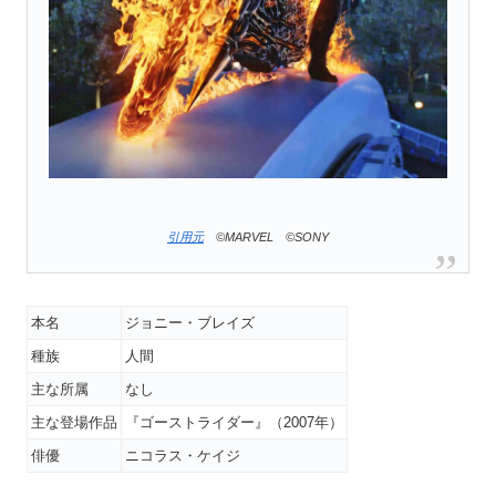
引用元
©MARVEL
©SONY
本名
ジョニー・ブレイズ
種族
人間
主な所属
なし
主な登場作品
『ゴーストライダー』（2007年）
俳優
ニコラス・ケイジ