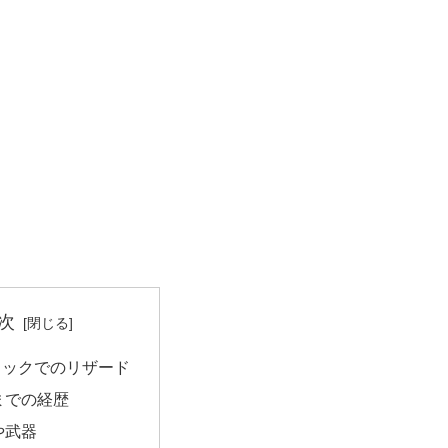
次
ミックでのリザード
までの経歴
や武器