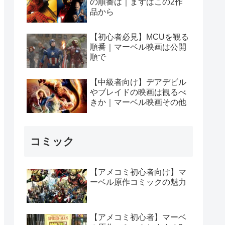
の順番は｜まずはこの2作
品から
【初心者必見】MCUを観る
順番｜マーベル映画は公開
順で
【中級者向け】デアデビル
やブレイドの映画は観るべ
きか｜マーベル映画その他
コミック
【アメコミ初心者向け】マ
ーベル原作コミックの魅力
【アメコミ初心者】マーベ