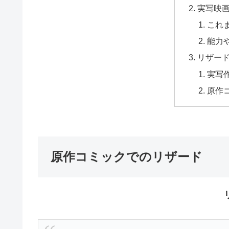
実写映
これ
能力
リザー
実写
原作
原作コミックでのリザード