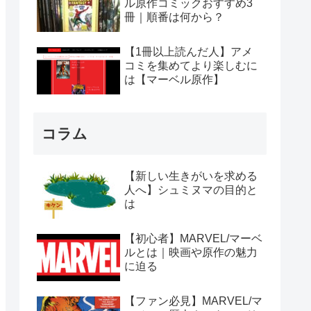
ル原作コミックおすすめ3
冊｜順番は何から？
【1冊以上読んだ人】アメ
コミを集めてより楽しむに
は【マーベル原作】
コラム
【新しい生きがいを求める
人へ】シュミヌマの目的と
は
【初心者】MARVEL/マーベ
ルとは｜映画や原作の魅力
に迫る
【ファン必見】MARVEL/マ