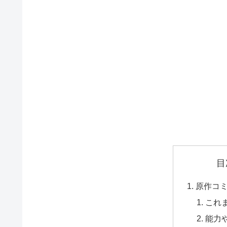
目
原作コ
これ
能力