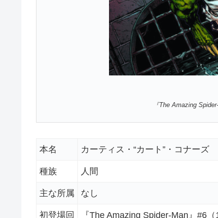
『The Amazing Spide
本名
カーティス・“カート”・コナーズ
種族
人間
主な所属
なし
初登場回
『The Amazing Spider-Man』#6