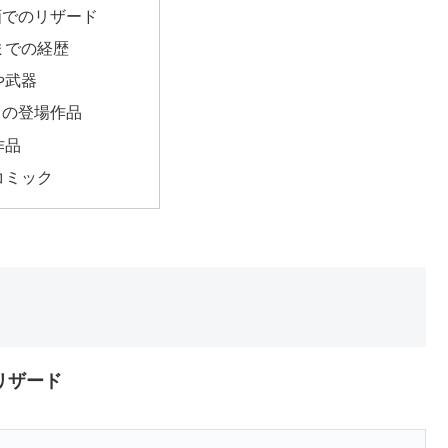
画でのリザード
までの経歴
や武器
ドの登場作品
作品
コミック
リザード