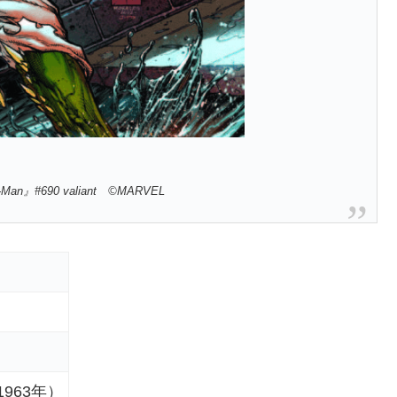
r-Man』
#690 valiant ©MARVEL
（1963年）