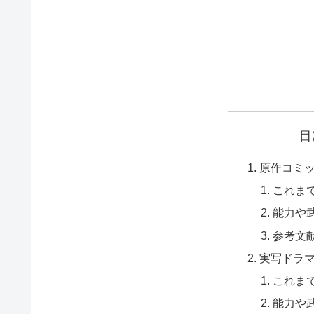
目
原作コミ
これま
能力や
参考文
実写ドラ
これま
能力や