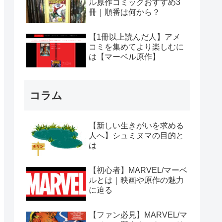
ル原作コミックおすすめ3
冊｜順番は何から？
【1冊以上読んだ人】アメ
コミを集めてより楽しむに
は【マーベル原作】
コラム
【新しい生きがいを求める
人へ】シュミヌマの目的と
は
【初心者】MARVEL/マーベ
ルとは｜映画や原作の魅力
に迫る
【ファン必見】MARVEL/マ