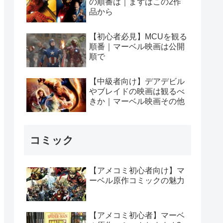
の順番は｜まずはこの2作
品から
【初心者必見】MCUを観る
順番｜マーベル映画は公開
順で
【中級者向け】デアデビル
やブレイドの映画は観るべ
きか｜マーベル映画その他
コミック
【アメコミ初心者向け】マ
ーベル原作コミックの魅力
【アメコミ初心者】マーベ