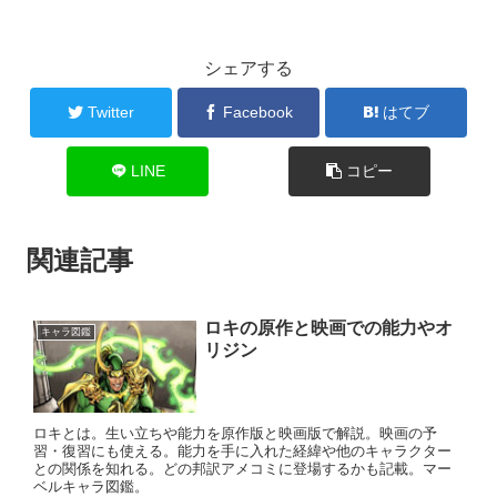
シェアする
Twitter
Facebook
はてブ
LINE
コピー
関連記事
ロキの原作と映画での能力やオ
キャラ図鑑
リジン
ロキとは。生い立ちや能力を原作版と映画版で解説。映画の予
習・復習にも使える。能力を手に入れた経緯や他のキャラクター
との関係を知れる。どの邦訳アメコミに登場するかも記載。マー
ベルキャラ図鑑。