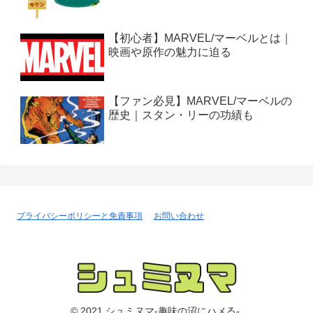
【初心者】MARVEL/マーベルとは｜
映画や原作の魅力に迫る
【ファン必見】MARVEL/マーベルの
歴史｜スタン・リーの功績も
プライバシーポリシーと免責事項
お問い合わせ
© 2021 シュミヌマ-趣味の沼にハメる-.