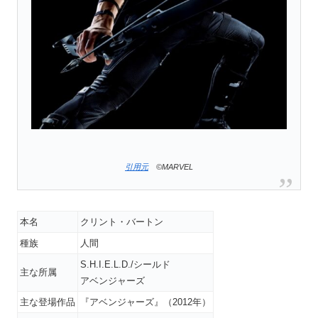
引用元
©MARVEL
本名
クリント・バートン
種族
人間
S.H.I.E.L.D./シールド
主な所属
アベンジャーズ
主な登場作品
『アベンジャーズ』（2012年）