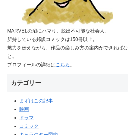
MARVELの沼にハマり、脱出不可能な社会人。
所持している邦訳コミックは150冊以上。
魅力を伝えながら、作品の楽しみ方の案内ができればな
と。
プロフィールの詳細は
こちら
。
カテゴリー
まずはこの記事
映画
ドラマ
コミック
キャラクター図鑑