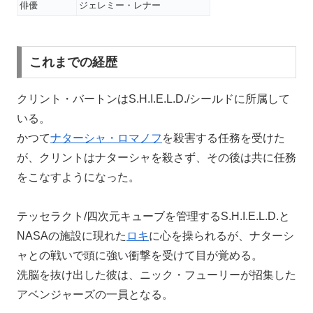
俳優
ジェレミー・レナー
これまでの経歴
クリント・バートンはS.H.I.E.L.D./シールドに所属して
いる。
かつて
ナターシャ・ロマノフ
を殺害する任務を受けた
が、クリントはナターシャを殺さず、その後は共に任務
をこなすようになった。
テッセラクト/四次元キューブを管理するS.H.I.E.L.D.と
NASAの施設に現れた
ロキ
に心を操られるが、ナターシ
ャとの戦いで頭に強い衝撃を受けて目が覚める。
洗脳を抜け出した彼は、ニック・フューリーが招集した
アベンジャーズの一員となる。