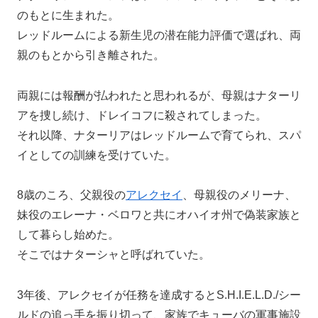
のもとに生まれた。
レッドルームによる新生児の潜在能力評価で選ばれ、両
親のもとから引き離された。
両親には報酬が払われたと思われるが、母親はナターリ
アを捜し続け、ドレイコフに殺されてしまった。
それ以降、ナターリアはレッドルームで育てられ、スパ
イとしての訓練を受けていた。
8歳のころ、父親役の
アレクセイ
、母親役のメリーナ、
妹役のエレーナ・ベロワと共にオハイオ州で偽装家族と
して暮らし始めた。
そこではナターシャと呼ばれていた。
3年後、アレクセイが任務を達成するとS.H.I.E.L.D./シー
ルドの追っ手を振り切って、家族でキューバの軍事施設