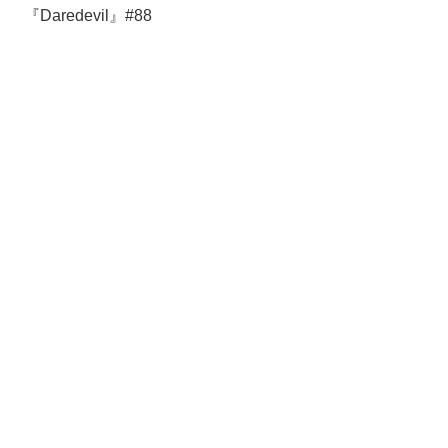
『Daredevil』#88