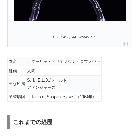
『Secret War』#4 ©MARVEL
本名
ナターリャ・アリアノヴナ・ロマノヴァ
種族
人間
S.H.I.E.L.D./シールド
主な所属
アベンジャーズ
初登場回
『Tales of Suspense』#52（1964年）
これまでの経歴