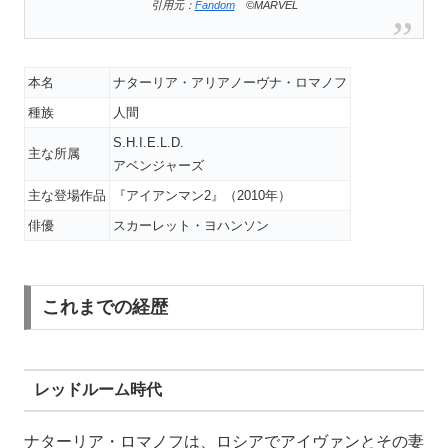
引用元：
Fandom
©MARVEL
本名
ナターリア・アリアノーヴナ・ロマノフ
種族
人間
S.H.I.E.L.D.
主な所属
アベンジャーズ
主な登場作品
『アイアンマン2』（2010年）
俳優
スカーレット・ヨハンソン
これまでの経歴
レッドルーム時代
ナターリア・ロマノフは、ロシアでアイヴァンとその妻