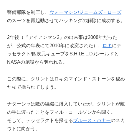
警備部隊を制圧し、
ウォーマシン/ジェームズ・ローズ
のスーツを再起動させてハッキングの解除に成功する。
2年後（『アイアンマン2』の出来事は2008年だった
が、公式の年表にて2010年に改変された）、
ロキ
にテ
ッセラクト/四次元キューブをS.H.I.E.L.D./シールドと
NASAの施設から奪われる。
この際に、クリントはロキのマインド・ストーンを秘め
た杖で操られてしまう。
ナターシャは敵の組織に潜入していたが、クリントが敵
の手に渡ったことをフィル・コールソンから聞く。
そして、テッセラクトを探せる
ブルース・バナー
のスカ
ウトに向かう。