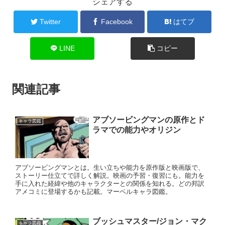
シェアする
Twitter
Facebook
はてブ
LINE
コピー
関連記事
アブソービングマンの原作とド
キャラ図鑑
ラマでの能力やオリジン
アブソービングマンとは。生い立ちや能力を原作版と映画版で、
ストーリー仕立てで詳しく解説。映画の予習・復習にも。能力を
手に入れた経緯や他のキャラクターとの関係を知れる。どの邦訳
アメコミに登場するかも記載。マーベルキャラ図鑑。
ブッシュマスター/ジョン・マク
キャラ図鑑