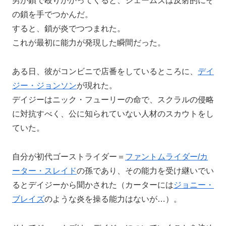
男が鎖で殴りかかってくると、ジェームズは反射的にそ
の鎖を手でつかんだ。
すると、鎖が炎でつつまれた。
これが最初に能力が発現した瞬間だった。
ある日、彼がコンビニで店番をしているところに、
デイ
ジー・ジョンソン
が現れた。
デイジーはニック・フューリーの命で、スクラルの侵略
に対抗すべく、公に知られていない人材のスカウトをし
ていた。
自分が初代ゴーストライダー＝
ファントムライダー/カ
ーター・スレイド
の孫であり、その能力を受け継いでい
るとデイジーから聞かされた（カーターには
ジョニー・
ブレイズ
のような炎を操る能力はないが…）。