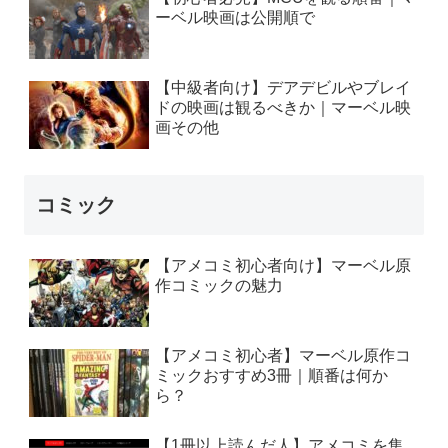
ーベル映画は公開順で
【中級者向け】デアデビルやブレイ
ドの映画は観るべきか｜マーベル映
画その他
コミック
【アメコミ初心者向け】マーベル原
作コミックの魅力
【アメコミ初心者】マーベル原作コ
ミックおすすめ3冊｜順番は何か
ら？
【1冊以上読んだ人】アメコミを集