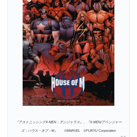
『アストニッシングX-MEN：デンジャラス』、『X-MEN/アベンジャー
ズ：ハウス・オブ・M』 ©MARVEL ©FURYU Corporation