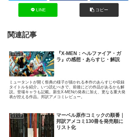
LINE
コピー
関連記事
『X-MEN：ヘルファイア・ガ
コミック
ラ』の感想・あらすじ・解説
ミュータントが開く祭典の様子が描かれる本作のあらすじや収録
タイトルを紹介。いつ読むべきで、前後にどの作品があるかも解
説。登場キャラも記載。新生X-MENの発表に加え、更なる重大発
表が控える作品。邦訳アメコミレビュー。
マーベル原作コミックの順番｜
コミック
邦訳アメコミ130冊を発売順に
リスト化