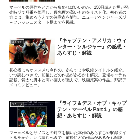
マーベルの原作をどこから集めればいいのか。150冊読んだ男が発
売時期で順番を整理し、優先度の高いものをリスト化。初心者の
方には、集めるうえでの注意点を解説。ニューアベンジャーズ期
～フレッシュスタート期までを掲載。
『キャプテン・アメリカ：ウィ
コミック
ンター・ソルジャー』の感想・
あらすじ・解説
初心者にもオススメな今作の、あらすじや収録タイトルを紹介。
いつ読むべきで、前後にどの作品があるかも解説。登場キャラも
記載。骨太な脚本と高い画力が魅力で、映画原案の作品。邦訳ア
メコミレビュー。
『ライフ＆デス・オブ・キャプ
コミック
テン・マーベル Part１』の感
想・あらすじ・解説
マー＝ベルとサノスとの対立を描いた本作のあらすじや収録タイ
トルを紹介。いつ読むべきで、前後にどの作品があるかも解説。