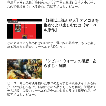
登場キャラも記載。地球のみならず宇宙を掌握しようと企むサノ
スの初登場回でもある作品。邦訳アメコミレビュー。
【1冊以上読んだ人】アメコミを
コミック
集めてより楽しむには【マーベ
ル原作】
どのアメコミを集めればいいのか。選ぶ際の基準や、もっと楽し
める読み方を紹介。マーベルでもDCでも。
『シビル・ウォー』の感想・あ
コミック
らすじ・解説
ヒーロー同士の対決を描いた本作のあらすじや収録タイトルを紹
介。いつ読むべきで、前後にどの作品があるかも解説。登場キャ
ラも記載。以降のマーベル作品全体に影響を及ぼす重要作品。邦
訳アメコミレビュー。