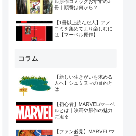
ル原作コミックおすすめ3
冊｜順番は何から？
【1冊以上読んだ人】アメ
コミを集めてより楽しむに
は【マーベル原作】
コラム
【新しい生きがいを求める
人へ】シュミヌマの目的と
は
【初心者】MARVEL/マーベ
ルとは｜映画や原作の魅力
に迫る
【ファン必見】MARVEL/マ