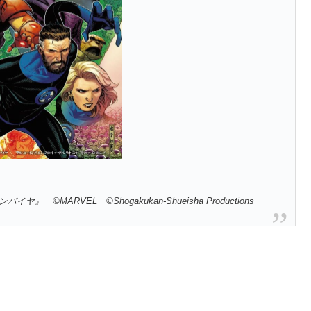
ARVEL ©Shogakukan-Shueisha Productions