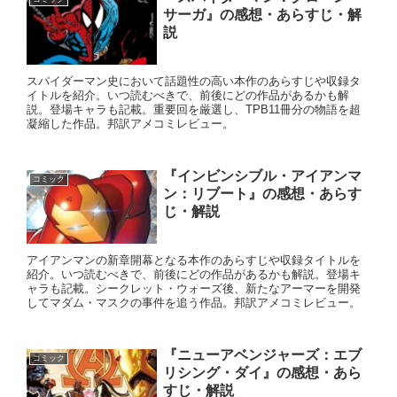
サーガ』の感想・あらすじ・解
説
スパイダーマン史において話題性の高い本作のあらすじや収録タ
イトルを紹介。いつ読むべきで、前後にどの作品があるかも解
説。登場キャラも記載。重要回を厳選し、TPB11冊分の物語を超
凝縮した作品。邦訳アメコミレビュー。
『インビンシブル・アイアンマ
コミック
ン：リブート』の感想・あらす
じ・解説
アイアンマンの新章開幕となる本作のあらすじや収録タイトルを
紹介。いつ読むべきで、前後にどの作品があるかも解説。登場キ
ャラも記載。シークレット・ウォーズ後、新たなアーマーを開発
してマダム・マスクの事件を追う作品。邦訳アメコミレビュー。
『ニューアベンジャーズ：エブ
コミック
リシング・ダイ』の感想・あら
すじ・解説