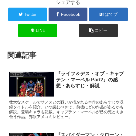
シェアする
Twitter
Facebook
はてブ
LINE
コピー
関連記事
『ライフ＆デス・オブ・キャプ
コミック
テン・マーベル Part2』の感
想・あらすじ・解説
壮大なスケールでサノスとの戦いが描かれる本作のあらすじや収
録タイトルを紹介。いつ読むべきで、前後にどの作品があるかも
解説。登場キャラも記載。キャプテン・マーベルが己の死と向き
合う作品。邦訳アメコミレビュー。
『スパイダーマン：クローン・
コミック