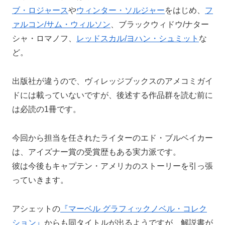
ブ・ロジャース
や
ウィンター・ソルジャー
をはじめ、
フ
ァルコン/サム・ウィルソン
、ブラックウィドウ/ナター
シャ・ロマノフ、
レッドスカル/ヨハン・シュミット
な
ど。
出版社が違うので、ヴィレッジブックスのアメコミガイ
ドには載っていないですが、後述する作品群を読む前に
は必読の1冊です。
今回から担当を任されたライターのエド・ブルベイカー
は、アイズナー賞の受賞歴もある実力派です。
彼は今後もキャプテン・アメリカのストーリーを引っ張
っていきます。
アシェットの
『マーベル グラフィックノベル・コレク
ション』
からも同タイトルが出るようですが、解説書が