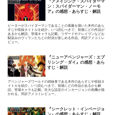
『アメイジング・スパイダーマ
コミック
ン：スパイダーマン・ノーモ
ア』の感想・あらすじ・解説
ピーターがスパイダーマンであることの葛藤を描いた本作のあら
すじや収録タイトルを紹介。いつ読むべきで、前後にどの作品が
あるかも解説。登場キャラも記載。リザードやクレイヴンなどお
馴染みのヴィランたちとの対決が楽しめる作品。邦訳アメコミレ
ビュー。
『ニューアベンジャーズ：エブ
コミック
リシング・ダイ』の感想・あら
すじ・解説
アベンジャーズワールドの姉妹巻である本作のあらすじや収録タ
イトルを紹介。いつ読むべきで、前後にどの作品があるかも解
説。登場キャラも記載。壮大な設定のインカージョンの危機が描
かれる。邦訳アメコミレビュー。
『シークレット・インベージョ
コミック
ン』の感想・あらすじ・解説