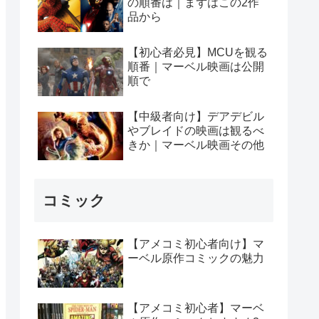
の順番は｜まずはこの2作
品から
【初心者必見】MCUを観る
順番｜マーベル映画は公開
順で
【中級者向け】デアデビル
やブレイドの映画は観るべ
きか｜マーベル映画その他
コミック
【アメコミ初心者向け】マ
ーベル原作コミックの魅力
【アメコミ初心者】マーベ