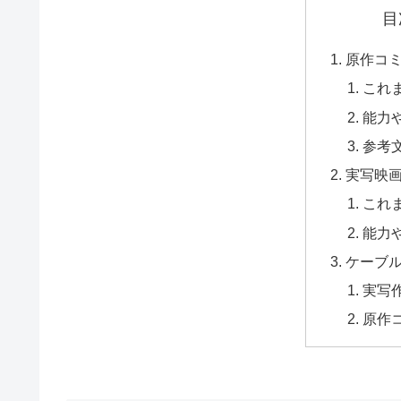
目
原作コ
これ
能力
参考
実写映
これ
能力
ケーブ
実写
原作