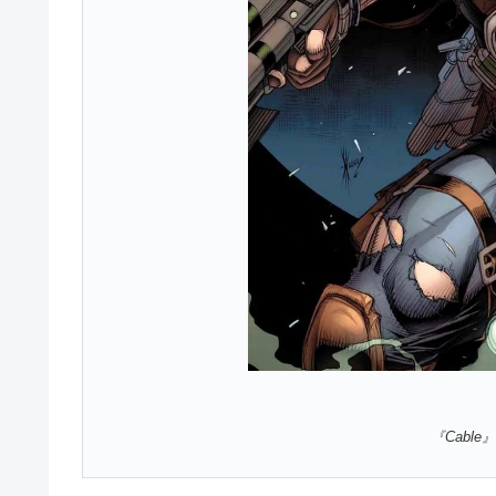
『Cable』V