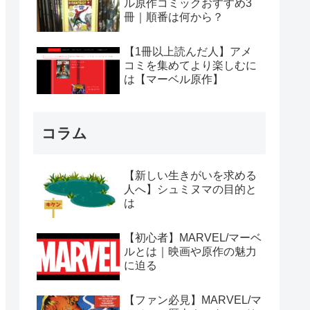
ル原作コミックおすすめ3
冊｜順番は何から？
【1冊以上読んだ人】アメ
コミを集めてより楽しむに
は【マーベル原作】
コラム
【新しい生きがいを求める
人へ】シュミヌマの目的と
は
【初心者】MARVEL/マーベ
ルとは｜映画や原作の魅力
に迫る
【ファン必見】MARVEL/マ