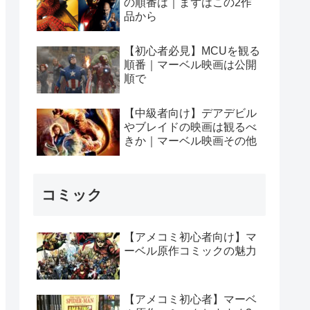
の順番は｜まずはこの2作
品から
【初心者必見】MCUを観る
順番｜マーベル映画は公開
順で
【中級者向け】デアデビル
やブレイドの映画は観るべ
きか｜マーベル映画その他
コミック
【アメコミ初心者向け】マ
ーベル原作コミックの魅力
【アメコミ初心者】マーベ