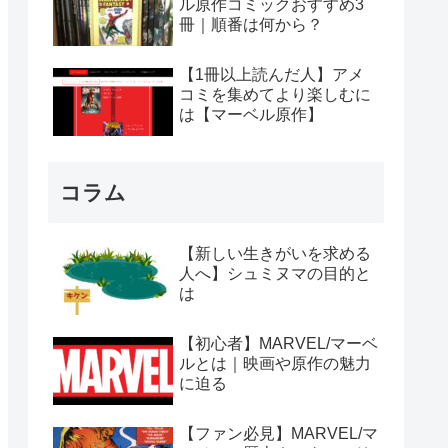
ル原作コミックおすすめ3
冊｜順番は何から？
【1冊以上読んだ人】アメ
コミを集めてより楽しむに
は【マーベル原作】
コラム
【新しい生きがいを求める
人へ】シュミヌマの目的と
は
【初心者】MARVEL/マーベ
ルとは｜映画や原作の魅力
に迫る
【ファン必見】MARVEL/マ