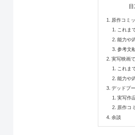
目
原作コミ
これま
能力や
参考文
実写映画
これま
能力や
デッドプ
実写作
原作コ
余談