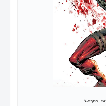
『Deadpool』
Vol