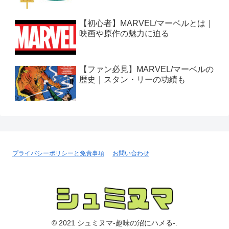
【初心者】MARVEL/マーベルとは｜
映画や原作の魅力に迫る
【ファン必見】MARVEL/マーベルの
歴史｜スタン・リーの功績も
プライバシーポリシーと免責事項
お問い合わせ
© 2021 シュミヌマ-趣味の沼にハメる-.