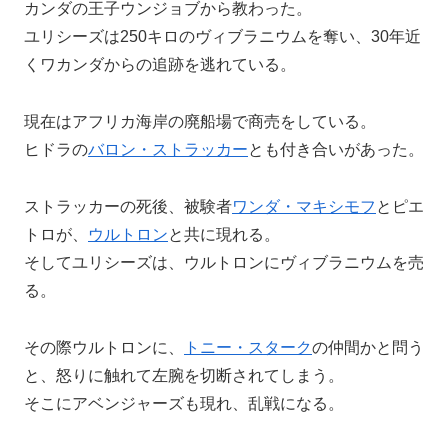
カンダの王子ウンジョブから教わった。
ユリシーズは250キロのヴィブラニウムを奪い、30年近
くワカンダからの追跡を逃れている。
現在はアフリカ海岸の廃船場で商売をしている。
ヒドラの
バロン・ストラッカー
とも付き合いがあった。
ストラッカーの死後、被験者
ワンダ・マキシモフ
とピエ
トロが、
ウルトロン
と共に現れる。
そしてユリシーズは、ウルトロンにヴィブラニウムを売
る。
その際ウルトロンに、
トニー・スターク
の仲間かと問う
と、怒りに触れて左腕を切断されてしまう。
そこにアベンジャーズも現れ、乱戦になる。