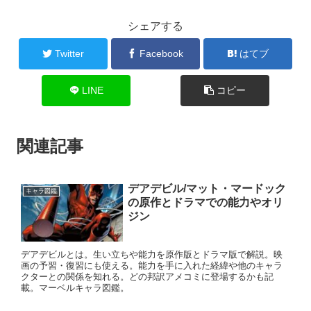
シェアする
Twitter
Facebook
はてブ
LINE
コピー
関連記事
デアデビル/マット・マードック
キャラ図鑑
の原作とドラマでの能力やオリ
ジン
デアデビルとは。生い立ちや能力を原作版とドラマ版で解説。映
画の予習・復習にも使える。能力を手に入れた経緯や他のキャラ
クターとの関係を知れる。どの邦訳アメコミに登場するかも記
載。マーベルキャラ図鑑。