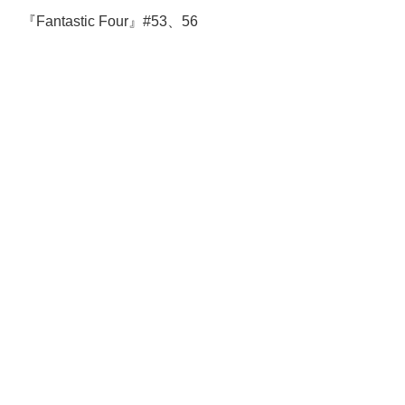
『Fantastic Four』#53、56