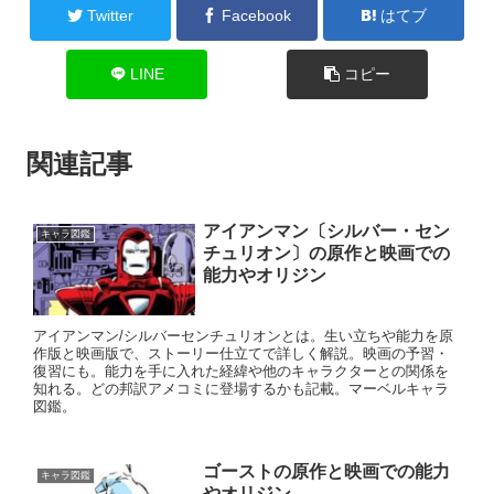
Twitter
Facebook
はてブ
LINE
コピー
関連記事
アイアンマン〔シルバー・セン
キャラ図鑑
チュリオン〕の原作と映画での
能力やオリジン
アイアンマン/シルバーセンチュリオンとは。生い立ちや能力を原
作版と映画版で、ストーリー仕立てで詳しく解説。映画の予習・
復習にも。能力を手に入れた経緯や他のキャラクターとの関係を
知れる。どの邦訳アメコミに登場するかも記載。マーベルキャラ
図鑑。
ゴーストの原作と映画での能力
キャラ図鑑
やオリジン