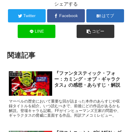
シェアする
Twitter
Facebook
はてブ
LINE
コピー
関連記事
『ファンタスティック・フォ
コミック
ー：カミング・オブ・ギャラク
タス』の感想・あらすじ・解説
マーベルの歴史において重要な回が詰まった本作のあらすじや収
録タイトルを紹介。いつ読むべきで、前後にどの作品があるかも
解説。登場キャラも記載。FFがインヒューマンズ王家の問題や、
ギャラクタスの脅威に直面する作品。邦訳アメコミレビュー。