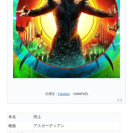
引用元：
Fandom
©MARVEL
本名
同上
種族
アスガーディアン