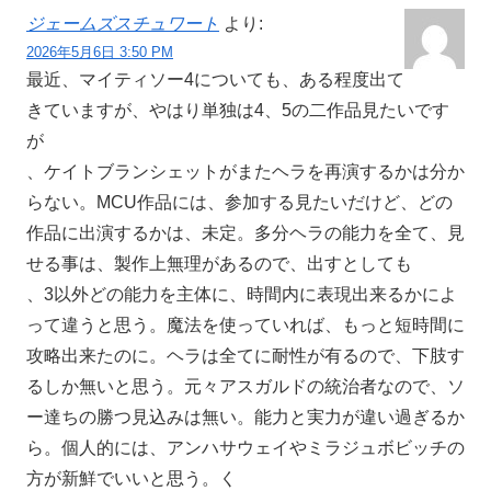
ジェームズスチュワート
より:
2026年5月6日 3:50 PM
最近、マイティソー4についても、ある程度出て
きていますが、やはり単独は4、5の二作品見たいです
が
、ケイトブランシェットがまたヘラを再演するかは分か
らない。MCU作品には、参加する見たいだけど、どの
作品に出演するかは、未定。多分ヘラの能力を全て、見
せる事は、製作上無理があるので、出すとしても
、3以外どの能力を主体に、時間内に表現出来るかによ
って違うと思う。魔法を使っていれば、もっと短時間に
攻略出来たのに。ヘラは全てに耐性が有るので、下肢す
るしか無いと思う。元々アスガルドの統治者なので、ソ
ー達ちの勝つ見込みは無い。能力と実力が違い過ぎるか
ら。個人的には、アンハサウェイやミラジュボビッチの
方が新鮮でいいと思う。く