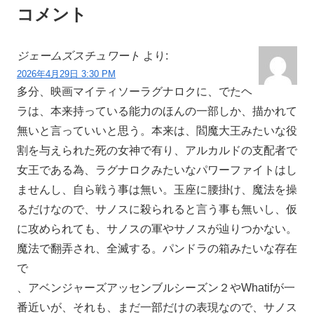
コメント
ジェームズスチュワート
より:
2026年4月29日 3:30 PM
多分、映画マイティソーラグナロクに、でたヘ
ラは、本来持っている能力のほんの一部しか、描かれて
無いと言っていいと思う。本来は、閻魔大王みたいな役
割を与えられた死の女神で有り、アルカルドの支配者で
女王である為、ラグナロクみたいなパワーファイトはし
ませんし、自ら戦う事は無い。玉座に腰掛け、魔法を操
るだけなので、サノスに殺られると言う事も無いし、仮
に攻められても、サノスの軍やサノスが辿りつかない。
魔法で翻弄され、全滅する。パンドラの箱みたいな存在
で
、アベンジャーズアッセンブルシーズン２やWhatifが一
番近いが、それも、まだ一部だけの表現なので、サノス