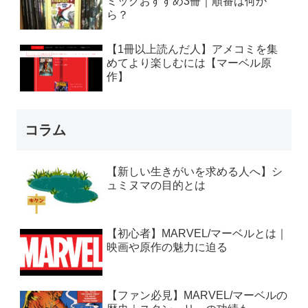
ミックおすすめ3冊｜順番は何か
ら？
【1冊以上読んだ人】アメコミを集
めてより楽しむには【マーベル原
作】
コラム
【新しい生きがいを求める人へ】シ
ュミヌマの目的とは
【初心者】MARVEL/マーベルとは｜
映画や原作の魅力に迫る
【ファン必見】MARVEL/マーベルの