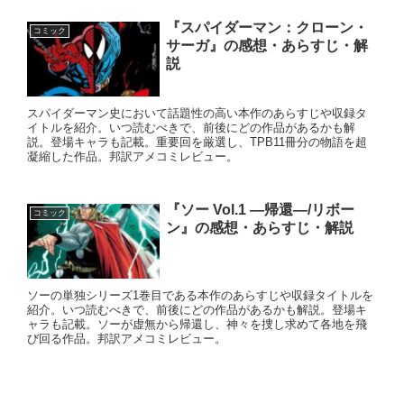
『スパイダーマン：クローン・
コミック
サーガ』の感想・あらすじ・解
説
スパイダーマン史において話題性の高い本作のあらすじや収録タ
イトルを紹介。いつ読むべきで、前後にどの作品があるかも解
説。登場キャラも記載。重要回を厳選し、TPB11冊分の物語を超
凝縮した作品。邦訳アメコミレビュー。
『ソー Vol.1 ―帰還―/リボー
コミック
ン』の感想・あらすじ・解説
ソーの単独シリーズ1巻目である本作のあらすじや収録タイトルを
紹介。いつ読むべきで、前後にどの作品があるかも解説。登場キ
ャラも記載。ソーが虚無から帰還し、神々を捜し求めて各地を飛
び回る作品。邦訳アメコミレビュー。