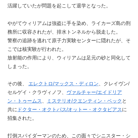
活躍していたが問題を起こして退学となった。
やがてウィリアムは強盗に手を染め、ライカーズ島の刑
務所に収容されたが、排水トンネルから脱走した。
警察の追跡を逃れて原子力実験センターに隠れたが、そ
こでは核実験が行われた。
放射能の作用により、ウィリアムは足元の砂と同化して
しまった。
その後、
エレクトロ/マックス・ディロン
、クレイヴン/
セルゲイ・クラヴィノフ、
ヴァルチャー/エイドリア
ン・トゥームス
、
ミステリオ/クエンティン・ベック
と
共に
ドクター・オクトパス/オットー・オクタビアス
に
招集された。
打倒スパイダーマンのため、この面々でシニスター・シ