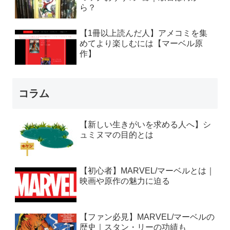
ら？
【1冊以上読んだ人】アメコミを集
めてより楽しむには【マーベル原
作】
コラム
【新しい生きがいを求める人へ】シ
ュミヌマの目的とは
【初心者】MARVEL/マーベルとは｜
映画や原作の魅力に迫る
【ファン必見】MARVEL/マーベルの
歴史｜スタン・リーの功績も