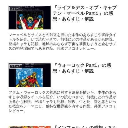
『ライフ＆デス・オブ・キャプ
コミック
テン・マーベル Part１』の感
想・あらすじ・解説
マー＝ベルとサノスとの対立を描いた本作のあらすじや収録タイ
トルを紹介。いつ読むべきで、前後にどの作品があるかも解説。
登場キャラも記載。地球のみならず宇宙を掌握しようと企むサノ
スの初登場回でもある作品。邦訳アメコミレビュー。
『ウォーロック Part1』の感
コミック
想・あらすじ・解説
アダム・ウォーロックの善悪に対する葛藤を描いた、本作のあら
すじや収録タイトルを紹介。いつ読むべきで、前後にどの作品が
あるかも解説。登場キャラも記載。宗教、生と死、善と悪といっ
た概念をテーマにし、独特な世界観を有する作品。邦訳アメコミ
レビュー。
『インフェルノ』の感想・あら