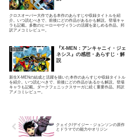
クロスオーバー大作である本作のあらすじや収録タイトルを紹
介。いつ読むべきで、前後にどの作品があるかも解説。登場キャ
ラも記載。多数のヒーローやヴィランの活躍を楽しめる作品。邦
訳アメコミレビュー。
『X-MEN：アンキャニィ・ジェ
コミック
ネシス』の感想・あらすじ・解
説
新生X-MENの結成と活躍を描いた本作のあらすじや収録タイトル
を紹介。いつ読むべきで、前後にどの作品があるかも解説。登場
キャラも記載。ダークフェニックスサーガに続く重要作品。邦訳
アメコミレビュー。
クェイク/デイジー・ジョンソンの原作
とドラマでの能力やオリジン