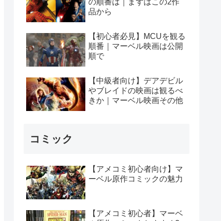
の順番は｜まずはこの2作
品から
【初心者必見】MCUを観る
順番｜マーベル映画は公開
順で
【中級者向け】デアデビル
やブレイドの映画は観るべ
きか｜マーベル映画その他
コミック
【アメコミ初心者向け】マ
ーベル原作コミックの魅力
【アメコミ初心者】マーベ