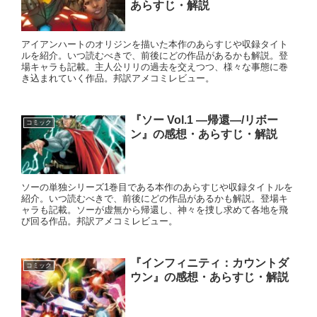
あらすじ・解説
アイアンハートのオリジンを描いた本作のあらすじや収録タイト
ルを紹介。いつ読むべきで、前後にどの作品があるかも解説。登
場キャラも記載。主人公リリの過去を交えつつ、様々な事態に巻
き込まれていく作品。邦訳アメコミレビュー。
『ソー Vol.1 ―帰還―/リボー
コミック
ン』の感想・あらすじ・解説
ソーの単独シリーズ1巻目である本作のあらすじや収録タイトルを
紹介。いつ読むべきで、前後にどの作品があるかも解説。登場キ
ャラも記載。ソーが虚無から帰還し、神々を捜し求めて各地を飛
び回る作品。邦訳アメコミレビュー。
『インフィニティ：カウントダ
コミック
ウン』の感想・あらすじ・解説