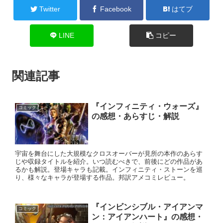
Twitter
Facebook
はてブ
LINE
コピー
関連記事
『インフィニティ・ウォーズ』
コミック
の感想・あらすじ・解説
宇宙を舞台にした大規模なクロスオーバーが見所の本作のあらす
じや収録タイトルを紹介。いつ読むべきで、前後にどの作品があ
るかも解説。登場キャラも記載。インフィニティ・ストーンを巡
り、様々なキャラが登場する作品。邦訳アメコミレビュー。
『インビンシブル・アイアンマ
コミック
ン：アイアンハート』の感想・