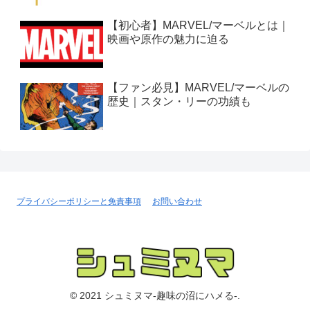
【初心者】MARVEL/マーベルとは｜
映画や原作の魅力に迫る
【ファン必見】MARVEL/マーベルの
歴史｜スタン・リーの功績も
プライバシーポリシーと免責事項
お問い合わせ
© 2021 シュミヌマ-趣味の沼にハメる-.