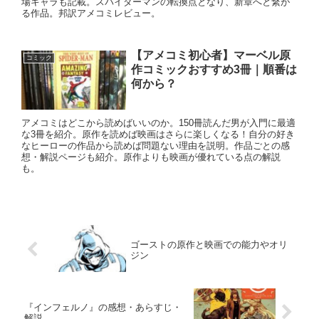
場キャラも記載。スパイダーマンの転換点となり、新章へと繋が
る作品。邦訳アメコミレビュー。
【アメコミ初心者】マーベル原
コミック
作コミックおすすめ3冊｜順番は
何から？
アメコミはどこから読めばいいのか。150冊読んだ男が入門に最適
な3冊を紹介。原作を読めば映画はさらに楽しくなる！自分の好き
なヒーローの作品から読めば問題ない理由を説明。作品ごとの感
想・解説ページも紹介。原作よりも映画が優れている点の解説
も。
ゴーストの原作と映画での能力やオリ
ジン
『インフェルノ』の感想・あらすじ・
解説