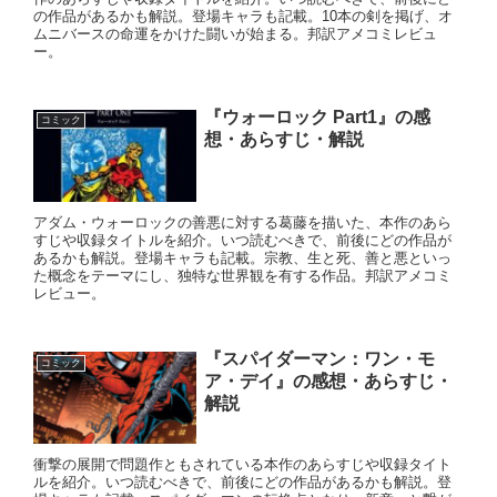
の作品があるかも解説。登場キャラも記載。10本の剣を掲げ、オ
ムニバースの命運をかけた闘いが始まる。邦訳アメコミレビュ
ー。
『ウォーロック Part1』の感
コミック
想・あらすじ・解説
アダム・ウォーロックの善悪に対する葛藤を描いた、本作のあら
すじや収録タイトルを紹介。いつ読むべきで、前後にどの作品が
あるかも解説。登場キャラも記載。宗教、生と死、善と悪といっ
た概念をテーマにし、独特な世界観を有する作品。邦訳アメコミ
レビュー。
『スパイダーマン：ワン・モ
コミック
ア・デイ』の感想・あらすじ・
解説
衝撃の展開で問題作ともされている本作のあらすじや収録タイト
ルを紹介。いつ読むべきで、前後にどの作品があるかも解説。登