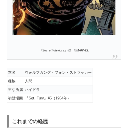
『Secret Warriors』#2 ©MARVEL
本名
ウォルフガング・フォン・ストラッカー
種族
人間
主な所属
ハイドラ
初登場回
『Sgt. Fury』#5（1964年）
これまでの経歴