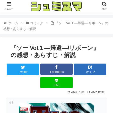
メニュー
検索
ホーム
コミック
『ソー Vol.1 ―帰還―/リボーン』の
感想・あらすじ・解説
『ソー Vol.1 ―帰還―/リボーン』
の感想・あらすじ・解説
Twitter
Facebook
はてブ
LINE
2026.01.01
2022.12.31