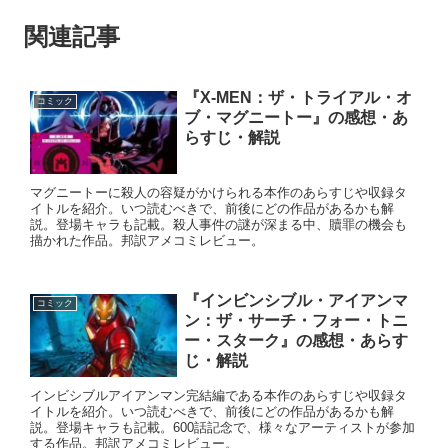
関連記事
『X-MEN：ザ・トライアル・オ
コミック
ブ・マグニートー』の感想・あ
らすじ・解説
マグニートーに殺人の容疑がかけられる本作のあらすじや収録タ
イトルを紹介。いつ読むべきで、前後にどの作品があるかも解
説。登場キャラも記載。殺人事件の謎が深まる中、贖罪の機会も
描かれた作品。邦訳アメコミレビュー。
『インビンシブル・アイアンマ
コミック
ン：ザ・サーチ・フォー・トニ
ー・スターク』の感想・あらす
じ・解説
インビシブルアイアンマン完結編である本作のあらすじや収録タ
イトルを紹介。いつ読むべきで、前後にどの作品があるかも解
説。登場キャラも記載。600話記念で、様々なアーティストが参加
する作品。邦訳アメコミレビュー。