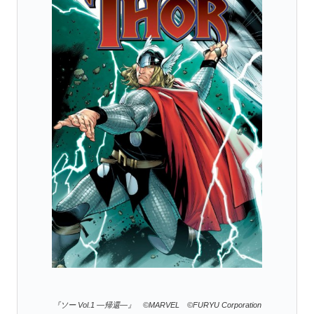
『ソー Vol.1 ―帰還―』 ©MARVEL ©FURYU Corporation