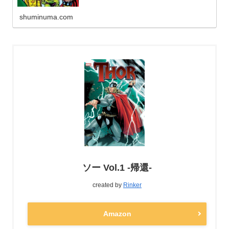
shuminuma.com
ソー Vol.1 -帰還-
created by
Rinker
Amazon