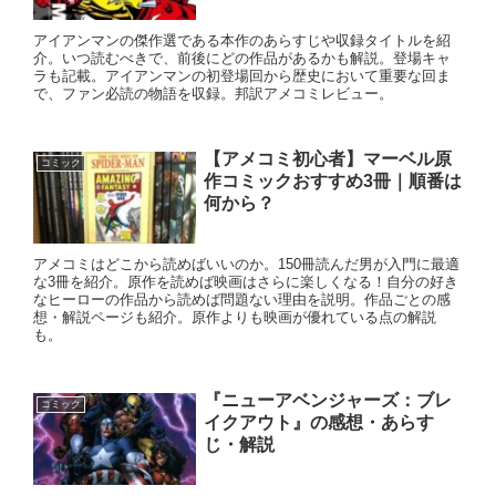
アイアンマンの傑作選である本作のあらすじや収録タイトルを紹
介。いつ読むべきで、前後にどの作品があるかも解説。登場キャ
ラも記載。アイアンマンの初登場回から歴史において重要な回ま
で、ファン必読の物語を収録。邦訳アメコミレビュー。
【アメコミ初心者】マーベル原
コミック
作コミックおすすめ3冊｜順番は
何から？
アメコミはどこから読めばいいのか。150冊読んだ男が入門に最適
な3冊を紹介。原作を読めば映画はさらに楽しくなる！自分の好き
なヒーローの作品から読めば問題ない理由を説明。作品ごとの感
想・解説ページも紹介。原作よりも映画が優れている点の解説
も。
『ニューアベンジャーズ：ブレ
コミック
イクアウト』の感想・あらす
じ・解説