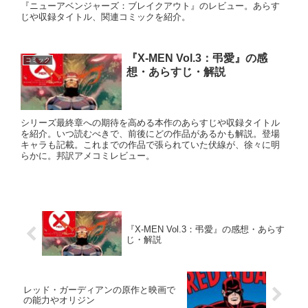
『ニューアベンジャーズ：ブレイクアウト』のレビュー。あらす
じや収録タイトル、関連コミックを紹介。
『X-MEN Vol.3：弔愛』の感
コミック
想・あらすじ・解説
シリーズ最終章への期待を高める本作のあらすじや収録タイトル
を紹介。いつ読むべきで、前後にどの作品があるかも解説。登場
キャラも記載。これまでの作品で張られていた伏線が、徐々に明
らかに。邦訳アメコミレビュー。
『X-MEN Vol.3：弔愛』の感想・あらす
じ・解説
レッド・ガーディアンの原作と映画で
の能力やオリジン