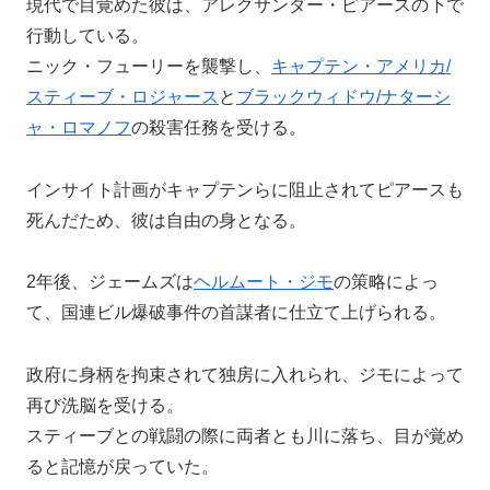
現代で目覚めた彼は、アレクサンダー・ピアースの下で
行動している。
ニック・フューリーを襲撃し、
キャプテン・アメリカ/
スティーブ・ロジャース
と
ブラックウィドウ/ナターシ
ャ・ロマノフ
の殺害任務を受ける。
インサイト計画がキャプテンらに阻止されてピアースも
死んだため、彼は自由の身となる。
2年後、ジェームズは
ヘルムート・ジモ
の策略によっ
て、国連ビル爆破事件の首謀者に仕立て上げられる。
政府に身柄を拘束されて独房に入れられ、ジモによって
再び洗脳を受ける。
スティーブとの戦闘の際に両者とも川に落ち、目が覚め
ると記憶が戻っていた。