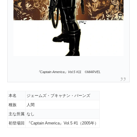
『Captain America』Vol.5 #11 ©MARVEL
本名
ジェームズ・ブキャナン・バーンズ
種族
人間
主な所属
なし
初登場回
『Captain America』Vol.5 #1（2005年）