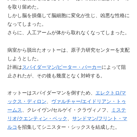
を取り留めた。
しかし脳を損傷して脳細胞に変化が生じ、凶悪な性格に
なってしまった。
さらに、人工アームが体から取れなくなってしまった。
病室から脱出たオットーは、原子力研究センターを支配
しようとした。
計画は
スパイダーマン/ピーター・パーカー
によって阻
止されたが、その後も幾度となく対峙する。
オットーはスパイダーマンを倒すため、
エレクトロ/マ
ックス・ディロン
、
ヴァルチャー/エイドリアン・トゥ
ームス
、クレイヴン/セルゲイ・クラヴィノフ、
ミステ
リオ/クエンティン・ベック
、
サンドマン/フリント・マ
ルコ
を招集してシニスター・シックスを結成した。