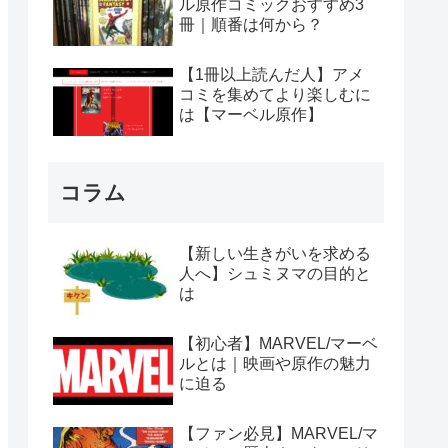
ル原作コミックおすすめ3
冊｜順番は何から？
【1冊以上読んだ人】アメ
コミを集めてより楽しむに
は【マーベル原作】
コラム
【新しい生きがいを求める
人へ】シュミヌマの目的と
は
【初心者】MARVEL/マーベ
ルとは｜映画や原作の魅力
に迫る
【ファン必見】MARVEL/マ