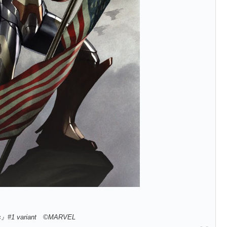
s』#1 variant ©MARVEL