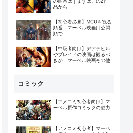
の順番は｜まずはこの2作
品から
【初心者必見】MCUを観る
順番｜マーベル映画は公開
順で
【中級者向け】デアデビル
やブレイドの映画は観るべ
きか｜マーベル映画その他
コミック
【アメコミ初心者向け】マ
ーベル原作コミックの魅力
【アメコミ初心者】マーベ