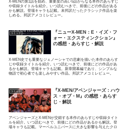
X-MENの第1話を始め、重要度の高い5話からなる本作のあらすじ
や収録タイトルを紹介。いつ読むべきで、前後にどの作品がある
かも解説。登場キャラも記載。未邦訳だったクラシック作品を楽
しめる。邦訳アメコミレビュー。
『ニューX-MEN：E・イズ・フ
コミック
ォー・エクスティンクション』
の感想・あらすじ・解説
X-MEN史でも重要なジェノーシャでの悲劇を描いた本作のあらす
じや収録タイトルを紹介。いつ読むべきで、前後にどの作品があ
るかも解説。登場キャラも記載。新章開幕編であり、シンプルな
物語で初心者でも楽しみやすい作品。邦訳アメコミレビュー。
『X-MEN/アベンジャーズ：ハウ
コミック
ス・オブ・M』の感想・あらす
じ・解説
アベンジャーズとX-MENが交錯する本作のあらすじや収録タイト
ルを紹介。いつ読むべきで、前後にどの作品があるかも解説。登
場キャラも記載。マーベルユニバースに大きな影響を与えたクロ