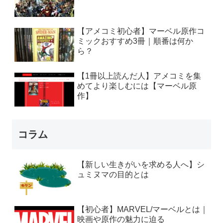
【アメコミ初心者】マーベル原作コ
ミックおすすめ3冊｜順番は何か
ら？
【1冊以上読んだ人】アメコミを集
めてより楽しむには【マーベル原
作】
コラム
【新しい生きがいを求める人へ】シ
ュミヌマの目的とは
【初心者】MARVEL/マーベルとは｜
映画や原作の魅力に迫る