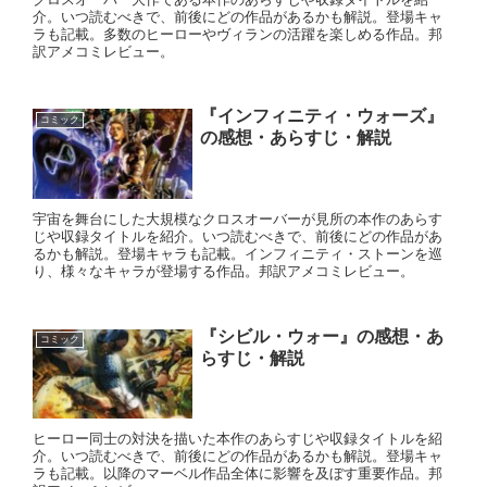
介。いつ読むべきで、前後にどの作品があるかも解説。登場キャ
ラも記載。多数のヒーローやヴィランの活躍を楽しめる作品。邦
訳アメコミレビュー。
『インフィニティ・ウォーズ』
コミック
の感想・あらすじ・解説
宇宙を舞台にした大規模なクロスオーバーが見所の本作のあらす
じや収録タイトルを紹介。いつ読むべきで、前後にどの作品があ
るかも解説。登場キャラも記載。インフィニティ・ストーンを巡
り、様々なキャラが登場する作品。邦訳アメコミレビュー。
『シビル・ウォー』の感想・あ
コミック
らすじ・解説
ヒーロー同士の対決を描いた本作のあらすじや収録タイトルを紹
介。いつ読むべきで、前後にどの作品があるかも解説。登場キャ
ラも記載。以降のマーベル作品全体に影響を及ぼす重要作品。邦