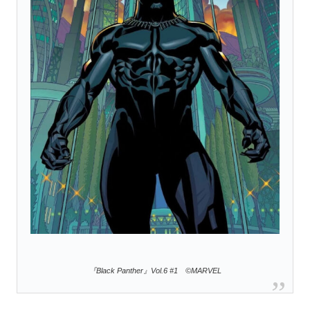
『Black Panther』Vol.6 #1 ©MARVEL