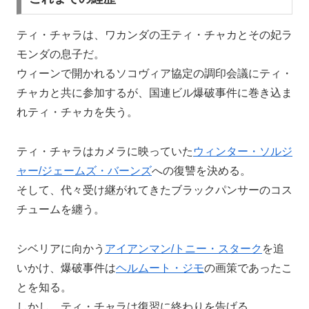
ティ・チャラは、ワカンダの王ティ・チャカとその妃ラ
モンダの息子だ。
ウィーンで開かれるソコヴィア協定の調印会議にティ・
チャカと共に参加するが、国連ビル爆破事件に巻き込ま
れティ・チャカを失う。
ティ・チャラはカメラに映っていた
ウィンター・ソルジ
ャー/ジェームズ・バーンズ
への復讐を決める。
そして、代々受け継がれてきたブラックパンサーのコス
チュームを纏う。
シベリアに向かう
アイアンマン/トニー・スターク
を追
いかけ、爆破事件は
ヘルムート・ジモ
の画策であったこ
とを知る。
しかし、ティ・チャラは復習に終わりを告げる。