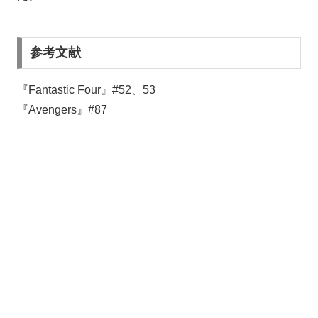
参考文献
『Fantastic Four』#52、53
『Avengers』#87