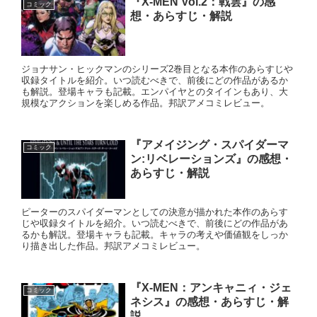
『X-MEN Vol.2：戦雲』の感
コミック
想・あらすじ・解説
ジョナサン・ヒックマンのシリーズ2巻目となる本作のあらすじや
収録タイトルを紹介。いつ読むべきで、前後にどの作品があるか
も解説。登場キャラも記載。エンパイヤとのタイインもあり、大
規模なアクションを楽しめる作品。邦訳アメコミレビュー。
『アメイジング・スパイダーマ
コミック
ン:リベレーションズ』の感想・
あらすじ・解説
ピーターのスパイダーマンとしての決意が描かれた本作のあらす
じや収録タイトルを紹介。いつ読むべきで、前後にどの作品があ
るかも解説。登場キャラも記載。キャラの考えや価値観をしっか
り描き出した作品。邦訳アメコミレビュー。
『X-MEN：アンキャニィ・ジェ
コミック
ネシス』の感想・あらすじ・解
説