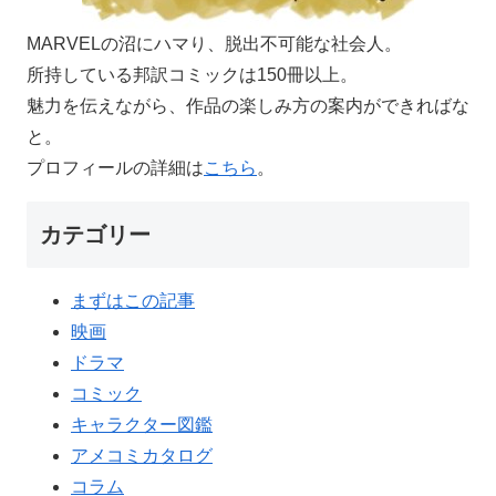
MARVELの沼にハマり、脱出不可能な社会人。
所持している邦訳コミックは150冊以上。
魅力を伝えながら、作品の楽しみ方の案内ができればな
と。
プロフィールの詳細は
こちら
。
カテゴリー
まずはこの記事
映画
ドラマ
コミック
キャラクター図鑑
アメコミカタログ
コラム