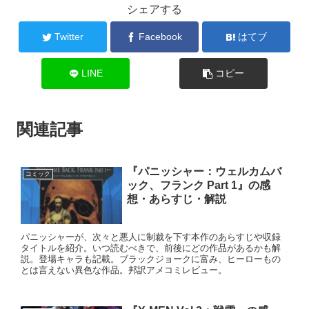
シェアする
Twitter
Facebook
はてブ
LINE
コピー
関連記事
『パニッシャー：ウェルカムバ
コミック
ック、フランク Part 1』の感
想・あらすじ・解説
パニッシャーが、次々と悪人に制裁を下す本作のあらすじや収録
タイトルを紹介。いつ読むべきで、前後にどの作品があるかも解
説。登場キャラも記載。ブラックジョークに富み、ヒーローもの
とは言えない異色な作品。邦訳アメコミレビュー。