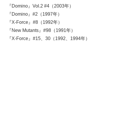
『Domino』Vol.2 #4（2003年）
『Domino』#2（1997年）
『X-Force』#8（1992年）
『New Mutants』#98（1991年）
『X-Force』#15、30（1992、1994年）