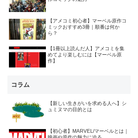
【アメコミ初心者】マーベル原作コ
ミックおすすめ3冊｜順番は何か
ら？
【1冊以上読んだ人】アメコミを集
めてより楽しむには【マーベル原
作】
コラム
【新しい生きがいを求める人へ】シ
ュミヌマの目的とは
【初心者】MARVEL/マーベルとは｜
映画や原作の魅力に迫る