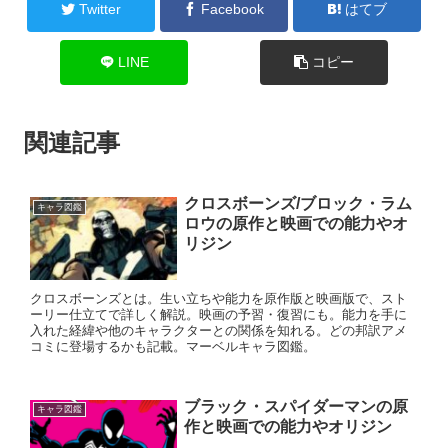
Twitter
Facebook
はてブ
LINE
コピー
関連記事
クロスボーンズ/ブロック・ラム
キャラ図鑑
ロウの原作と映画での能力やオ
リジン
クロスボーンズとは。生い立ちや能力を原作版と映画版で、スト
ーリー仕立てで詳しく解説。映画の予習・復習にも。能力を手に
入れた経緯や他のキャラクターとの関係を知れる。どの邦訳アメ
コミに登場するかも記載。マーベルキャラ図鑑。
ブラック・スパイダーマンの原
キャラ図鑑
作と映画での能力やオリジン