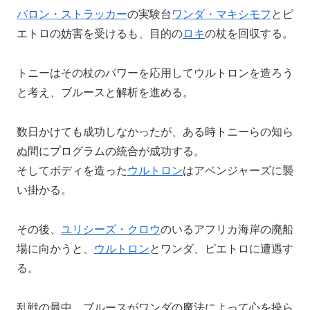
バロン・ストラッカー
の実験台
ワンダ・マキシモフ
とピ
エトロの妨害を受けるも、目的の
ロキ
の杖を回収する。
トニーはその杖のパワーを応用してウルトロンを造ろう
と考え、ブルースと解析を進める。
数日かけても成功しなかったが、ある時トニーらの知ら
ぬ間にプログラムの統合が成功する。
そしてボディを造った
ウルトロン
はアベンジャーズに襲
い掛かる。
その後、
ユリシーズ・クロウ
のいるアフリカ海岸の廃船
場に向かうと、
ウルトロン
とワンダ、ピエトロに遭遇す
る。
乱戦の最中、ブルースがワンダの魔法によって心を操ら