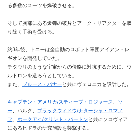
る多数のスーツを爆破させる。
そして胸部にある爆弾の破片とアーク・リアクターを取
り除く手術を受ける。
約3年後、トニーは全自動のロボット軍団アイアン・レ
ギオンを開発していた。
チタウリのような宇宙からの侵略に対抗するために、ウ
ルトロンを造ろうとしている。
また、
ブルース・バナー
と共にヴェロニカを設計した。
キャプテン・アメリカ/スティーブ・ロジャース
、
ソ
ー
、ハルク、
ブラックウィドウ/ナターシャ・ロマノ
フ
、
ホークアイ/クリント・バートン
と共にソコヴィア
にあるヒドラの研究施設を襲撃する。