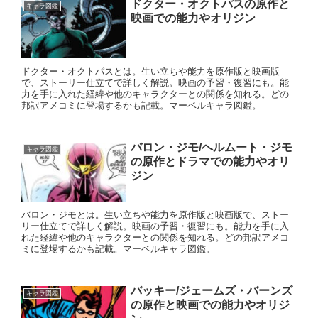
ドクター・オクトパスの原作と
キャラ図鑑
映画での能力やオリジン
ドクター・オクトパスとは。生い立ちや能力を原作版と映画版
で、ストーリー仕立てで詳しく解説。映画の予習・復習にも。能
力を手に入れた経緯や他のキャラクターとの関係を知れる。どの
邦訳アメコミに登場するかも記載。マーベルキャラ図鑑。
バロン・ジモ/ヘルムート・ジモ
キャラ図鑑
の原作とドラマでの能力やオリ
ジン
バロン・ジモとは。生い立ちや能力を原作版と映画版で、ストー
リー仕立てで詳しく解説。映画の予習・復習にも。能力を手に入
れた経緯や他のキャラクターとの関係を知れる。どの邦訳アメコ
ミに登場するかも記載。マーベルキャラ図鑑。
バッキー/ジェームズ・バーンズ
キャラ図鑑
の原作と映画での能力やオリジ