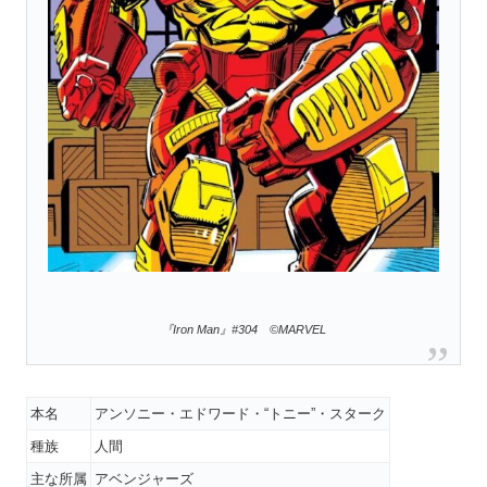
『Iron Man』#304 ©MARVEL
本名
アンソニー・エドワード・“トニー”・スターク
種族
人間
主な所属
アベンジャーズ