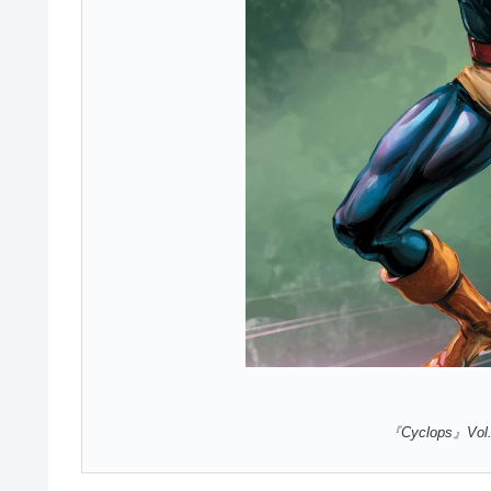
『
Cyclops
』Vol