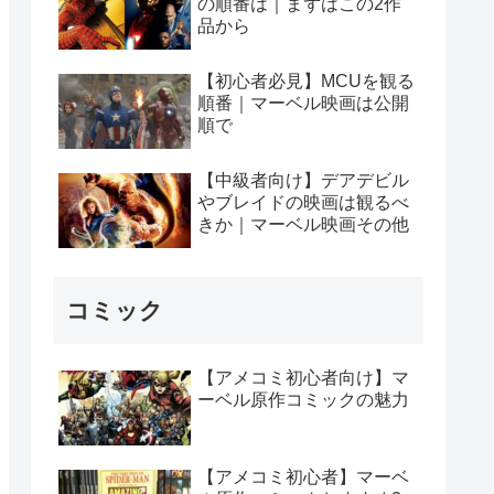
の順番は｜まずはこの2作
品から
【初心者必見】MCUを観る
順番｜マーベル映画は公開
順で
【中級者向け】デアデビル
やブレイドの映画は観るべ
きか｜マーベル映画その他
コミック
【アメコミ初心者向け】マ
ーベル原作コミックの魅力
【アメコミ初心者】マーベ