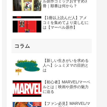
ル原作コミックおすすめ3
冊｜順番は何から？
【1冊以上読んだ人】アメ
コミを集めてより楽しむに
は【マーベル原作】
コラム
【新しい生きがいを求める
人へ】シュミヌマの目的と
は
【初心者】MARVEL/マーベ
ルとは｜映画や原作の魅力
に迫る
【ファン必見】MARVEL/マ